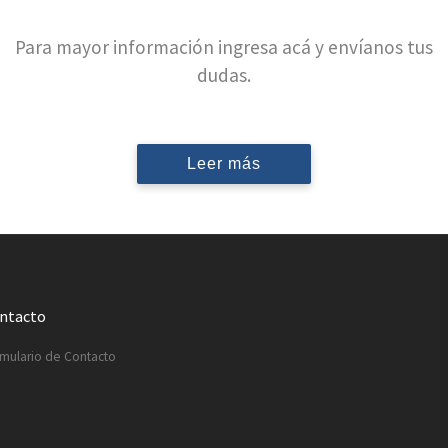
Para mayor información ingresa acá y envíanos tus
dudas.
Leer más
ntacto
mulario de Contacto