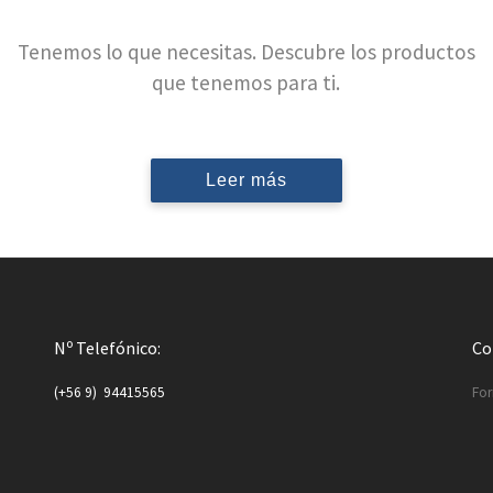
Tenemos lo que necesitas. Descubre los productos
que tenemos para ti.
Leer más
Nº Telefónico:
Co
(+56 9) 94415565
For